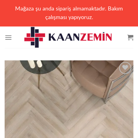
Mağaza şu anda sipariş almamaktadır. Bakım
çalışması yapıyoruz.
İçeriğe
atla
Add to
wishlist