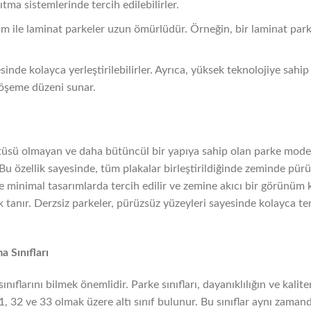
sıtma sistemlerinde tercih edilebilirler.
ım ile laminat parkeler uzun ömürlüdür. Örneğin, bir laminat par
sinde kolayca yerleştirilebilirler. Ayrıca, yüksek teknolojiye sahi
döşeme düzeni sunar.
tüsü olmayan ve daha bütüncül bir yapıya sahip olan parke modell
. Bu özellik sayesinde, tüm plakalar birleştirildiğinde zeminde pürü
e minimal tasarımlarda tercih edilir ve zemine akıcı bir görünüm k
k tanır. Derzsiz parkeler, pürüzsüz yüzeyleri sayesinde kolayca te
a Sınıfları
nıflarını bilmek önemlidir. Parke sınıfları, dayanıklılığın ve kali
31, 32 ve 33 olmak üzere altı sınıf bulunur. Bu sınıflar aynı zama