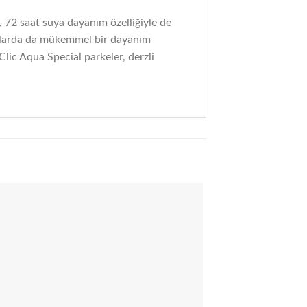
, 72 saat suya dayanım özelliğiyle de
alanlarda da mükemmel bir dayanım
lic Aqua Special parkeler, derzli
Add to
wishlist