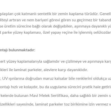
şılaşılan çok katmanlı sentetik bir zemin kaplama türüdür. Genell
liteyi artıran ve nem bariyeri görevi gören su geçirmez bir taband
se üretim sürecine bağlı olarak değişebilen, aşınmaya dayanıklı y
parke yüzey kaplaması, özel yapay reçine ile işlenmiş selülozdan 
ntajı bulunmaktadır:
sert yüzey kaplamalarıyla sağlamdır ve çizilmeye ve aşınmaya karşı
ikleri ile laminat parkeler, alevlere karşı dayanıklıdır.
, UV ışınlarına doğrudan maruz kalsalar bile renklerini oldukça u
ntajı hızlı ve kolaydır, bu da uygulama sürecini pratik hale getiri
rkelerde bulunan Mavi Melek Sertifikası, daha sağlıklı bir zemin 
 özellikleri sayesinde, laminat parkeler toz birikimine izin vermez 