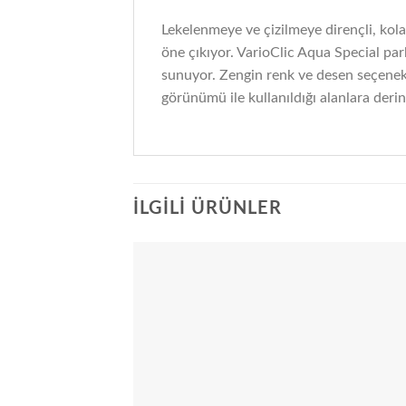
Lekelenmeye ve çizilmeye dirençli, kola
öne çıkıyor. VarioClic Aqua Special par
sunuyor. Zengin renk ve desen seçenekl
görünümü ile kullanıldığı alanlara deri
İLGILI ÜRÜNLER
Add
wish