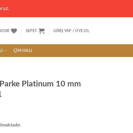
ruz.
VORI
SEPET
GIRIŞ YAP / ÜYE OL
LI
ÇIM HALI
Parke Platinum 10 mm
1
lmaktadır.