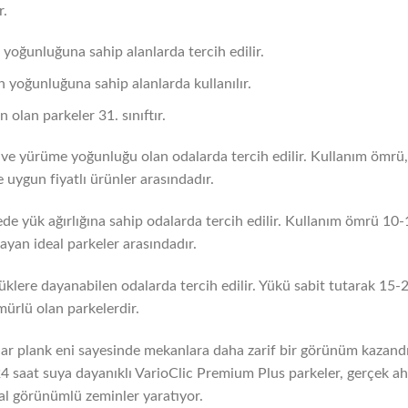
r.
n yoğunluğuna sahip alanlarda tercih edilir.
n yoğunluğuna sahip alanlarda kullanılır.
 olan parkeler 31. sınıftır.
ve yürüme yoğunluğu olan odalarda tercih edilir. Kullanım ömrü, d
ve uygun fiyatlı ürünler arasındadır.
de yük ağırlığına sahip odalarda tercih edilir. Kullanım ömrü 10-1
layan ideal parkeler arasındadır.
klere dayanabilen odalarda tercih edilir. Yükü sabit tutarak 15-20 y
mürlü olan parkelerdir.
r plank eni sayesinde mekanlara daha zarif bir görünüm kazandır
 24 saat suya dayanıklı VarioClic Premium Plus parkeler, gerçek ah
oğal görünümlü zeminler yaratıyor.