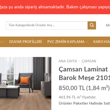
aza şu anda sipariş almamaktadır. Bakım çalışması yapıyo
Ara:
FA
R
DUVAR PROFILLERI
PVC ZEMIN KAPLAMA
KARO HA
ANA SAYFA
/
ÇAMSAN
Çamsan Laminat 
Barok Meşe 210
Add to
wishlist
850,00 TL (1,84 m²)
461,96 TL
m² fiyatıdır.
Ürünler Paketler Halinde Satı