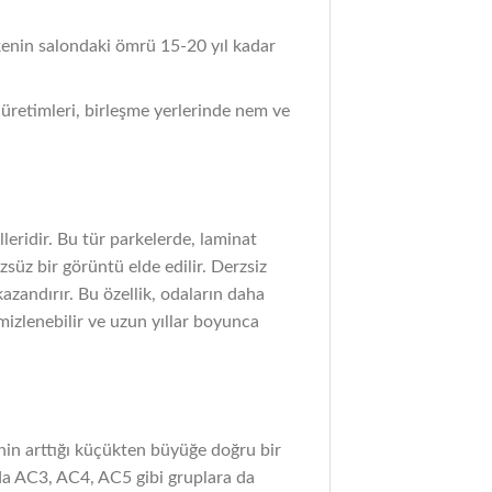
kenin salondaki ömrü 15-20 yıl kadar
p üretimleri, birleşme yerlerinde nem ve
eridir. Bu tür parkelerde, laminat
zsüz bir görüntü elde edilir. Derzsiz
azandırır. Bu özellik, odaların daha
mizlenebilir ve uzun yıllar boyunca
tenin arttığı küçükten büyüğe doğru bir
nda AC3, AC4, AC5 gibi gruplara da