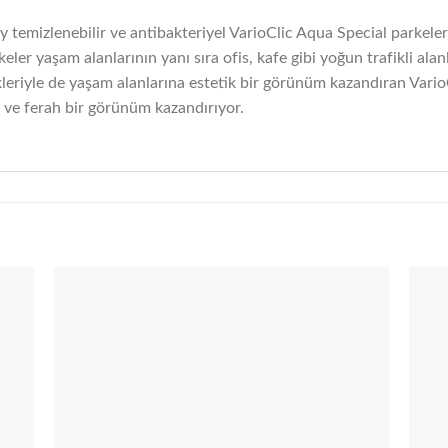
y temizlenebilir ve antibakteriyel VarioClic Aqua Special parkeler
keler yaşam alanlarının yanı sıra ofis, kafe gibi yoğun trafikli 
eriyle de yaşam alanlarına estetik bir görünüm kazandıran VarioC
n ve ferah bir görünüm kazandırıyor.
 to
Add to
list
wishlist