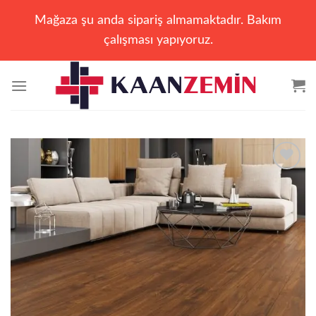
Mağaza şu anda sipariş almamaktadır. Bakım
çalışması yapıyoruz.
İçeriğe
atla
Add to
wishlist