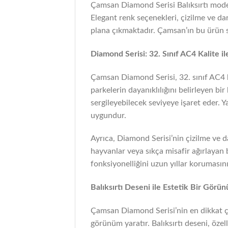
Çamsan Diamond Serisi Balıksırtı modeli,
Elegant renk seçenekleri, çizilme ve da
plana çıkmaktadır. Çamsan’ın bu ürün ser
Diamond Serisi: 32. Sınıf AC4 Kalite il
Çamsan Diamond Serisi, 32. sınıf AC4 k
parkelerin dayanıklılığını belirleyen bi
sergileyebilecek seviyeye işaret eder. 
uygundur.
Ayrıca, Diamond Serisi’nin çizilme ve da
hayvanlar veya sıkça misafir ağırlayan 
fonksiyonelliğini uzun yıllar korumasını
Balıksırtı Deseni ile Estetik Bir Görü
Çamsan Diamond Serisi’nin en dikkat çeki
görünüm yaratır. Balıksırtı deseni, özel