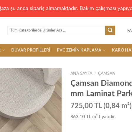
aza şu anda sipariş almamaktadır. Bakım çalışması yapıyo
Ara:
FA
R
DUVAR PROFILLERI
PVC ZEMIN KAPLAMA
KARO HA
ANA SAYFA
/
ÇAMSAN
Çamsan Diamond 
mm Laminat Par
Add to
wishlist
725,00 TL (0,84 m²)
863,10 TL
m² fiyatıdır.