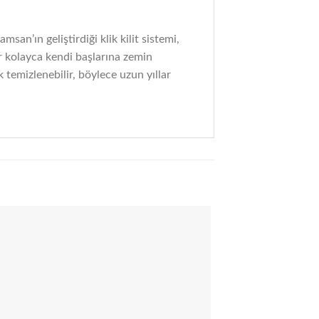
an’ın geliştirdiği klik kilit sistemi,
ar kolayca kendi başlarına zemin
 temizlenebilir, böylece uzun yıllar
Add to
wishlist