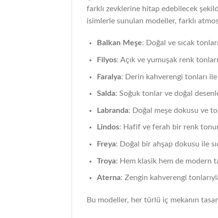
farklı zevklerine hitap edebilecek şekil
isimlerle sunulan modeller, farklı atmos
Balkan Meşe
: Doğal ve sıcak tonları
Filyos
: Açık ve yumuşak renk tonları
Faralya
: Derin kahverengi tonları i
Salda
: Soğuk tonlar ve doğal desenl
Labranda
: Doğal meşe dokusu ve tonl
Lindos
: Hafif ve ferah bir renk to
Freya
: Doğal bir ahşap dokusu ile sı
Troya
: Hem klasik hem de modern tar
Aterna
: Zengin kahverengi tonlarıyla
Bu modeller, her türlü iç mekanın tasar