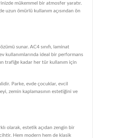
lerinizde mükemmel bir atmosfer yaratır.
m de uzun ömürlü kullanım açısından ön
çözümü sunar. AC4 sınıfı, laminat
n ev kullanımlarında ideal bir performans
n trafiğe kadar her tür kullanım için
idir. Parke, evde çocuklar, evcil
zeyi, zemin kaplamasının estetiğini ve
klı olarak, estetik açıdan zengin bir
tercihtir. Hem modern hem de klasik