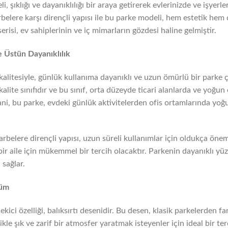
 şıklığı ve dayanıklılığı bir araya getirerek evlerinizde ve işyer
rbelere karşı dirençli yapısı ile bu parke modeli, hem estetik he
isi, ev sahiplerinin ve iç mimarların gözdesi haline gelmiştir.
e Üstün Dayanıklılık
alitesiyle, günlük kullanıma dayanıklı ve uzun ömürlü bir parke 
r kalite sınıfıdır ve bu sınıf, orta düzeyde ticari alanlarda ve yoğu
Yani, bu parke, evdeki günlük aktivitelerden ofis ortamlarında yoğu
rbelere dirençli yapısı, uzun süreli kullanımlar için oldukça öneml
bir aile için mükemmel bir tercih olacaktır. Parkenin dayanıklı yü
 sağlar.
nüm
ci özelliği, balıksırtı desenidir. Bu desen, klasik parkelerden far
likle şık ve zarif bir atmosfer yaratmak isteyenler için ideal bir 