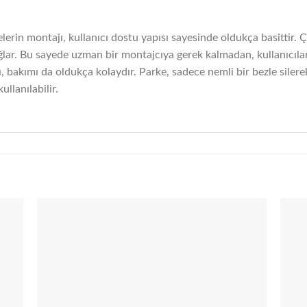
rin montajı, kullanıcı dostu yapısı sayesinde oldukça basittir. Çams
sağlar. Bu sayede uzman bir montajcıya gerek kalmadan, kullanıcıl
 bakımı da oldukça kolaydır. Parke, sadece nemli bir bezle silerek
llanılabilir.
 to
Add to
list
wishlist