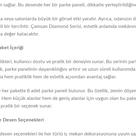
ğlar. Bu desende her bir parke paneli, dikkatle yerleştirildiğind
rda veya salonlarda büyük bir görsel etki yaratır. Ayrıca, odanızın
ili bir tercihtir. Çamsan Diamond Serisi, estetik anlamda mekânı
a değer katacaktır.
ket İçeriği
kleri, kullanıcı dostu ve pratik bir deneyim sunar. Bu serinin pa
parke panelinin dayanıklılığını artırır ve uzun süreli kullanımd
da hem pratiklik hem de estetik açısından avantaj sağlar.
 ve her pakette 8 adet parke paneli bulunur. Bu özellik, zemin döşe
. Hem küçük alanlar hem de geniş alanlar için uygun olan bu pake
 pratik bir seçenek sunar.
ve Desen Seçenekleri
desen seçenekleri ile her türlü iç mekan dekorasyonuna uyum sağl