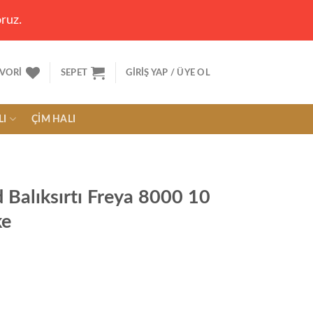
ruz.
VORI
SEPET
GIRIŞ YAP / ÜYE OL
LI
ÇIM HALI
Balıksırtı Freya 8000 10
ke