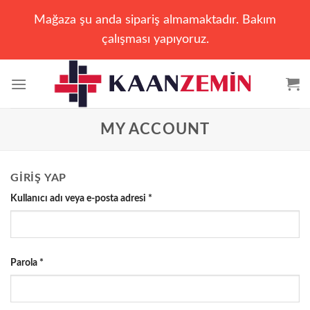
Mağaza şu anda sipariş almamaktadır. Bakım
çalışması yapıyoruz.
İçeriğe
atla
MY ACCOUNT
GIRIŞ YAP
Gerekli
Kullanıcı adı veya e-posta adresi
*
Gerekli
Parola
*