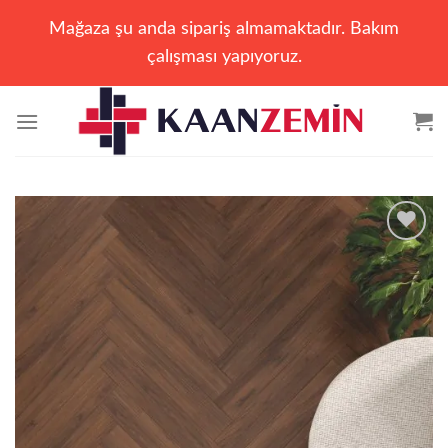
Mağaza şu anda sipariş almamaktadır. Bakım
çalışması yapıyoruz.
İçeriğe
atla
Add to
wishlist