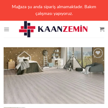
Mağaza şu anda sipariş almamaktadır. Bakım
çalışması yapıyoruz.
İçeriğe
atla
Add to
wishlist