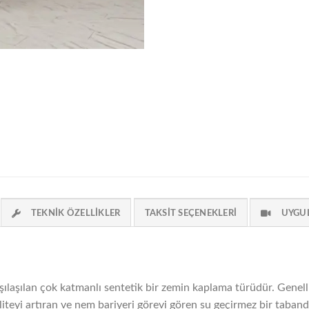
TEKNIK ÖZELLIKLER
TAKSIT SEÇENEKLERI
UYGU
şılaşılan çok katmanlı sentetik bir zemin kaplama türüdür. Genell
liteyi artıran ve nem bariyeri görevi gören su geçirmez bir taband