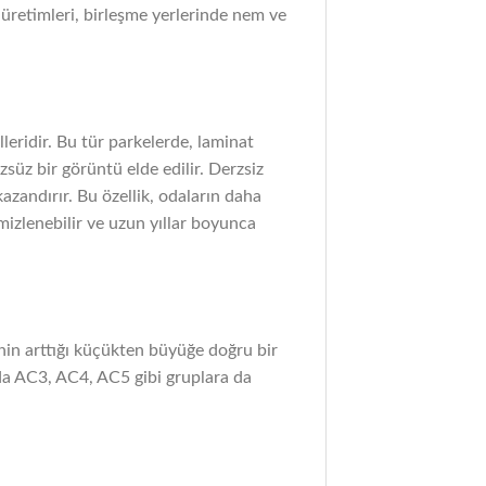
p üretimleri, birleşme yerlerinde nem ve
eridir. Bu tür parkelerde, laminat
zsüz bir görüntü elde edilir. Derzsiz
azandırır. Bu özellik, odaların daha
mizlenebilir ve uzun yıllar boyunca
tenin arttığı küçükten büyüğe doğru bir
nda AC3, AC4, AC5 gibi gruplara da