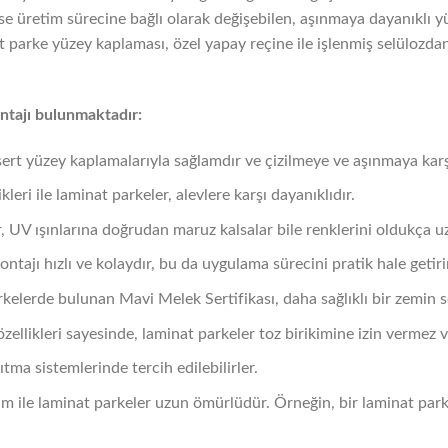
se üretim sürecine bağlı olarak değişebilen, aşınmaya dayanıklı y
parke yüzey kaplaması, özel yapay reçine ile işlenmiş selülozdan 
ntajı bulunmaktadır:
sert yüzey kaplamalarıyla sağlamdır ve çizilmeye ve aşınmaya karşı
ikleri ile laminat parkeler, alevlere karşı dayanıklıdır.
, UV ışınlarına doğrudan maruz kalsalar bile renklerini oldukça u
ntajı hızlı ve kolaydır, bu da uygulama sürecini pratik hale getiri
rkelerde bulunan Mavi Melek Sertifikası, daha sağlıklı bir zemin 
 özellikleri sayesinde, laminat parkeler toz birikimine izin vermez 
sıtma sistemlerinde tercih edilebilirler.
ım ile laminat parkeler uzun ömürlüdür. Örneğin, bir laminat par