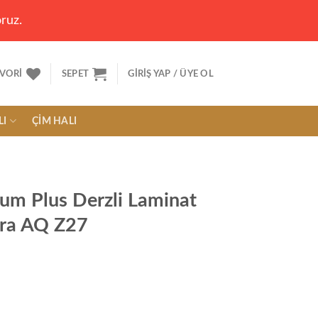
ruz.
VORI
SEPET
GIRIŞ YAP / ÜYE OL
LI
ÇIM HALI
ium Plus Derzli Laminat
ra AQ Z27