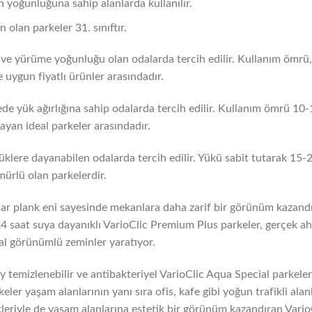
n yoğunluğuna sahip alanlarda kullanılır.
 olan parkeler 31. sınıftır.
ve yürüme yoğunluğu olan odalarda tercih edilir. Kullanım ömrü, d
ve uygun fiyatlı ürünler arasındadır.
de yük ağırlığına sahip odalarda tercih edilir. Kullanım ömrü 10-1
layan ideal parkeler arasındadır.
klere dayanabilen odalarda tercih edilir. Yükü sabit tutarak 15-20 y
mürlü olan parkelerdir.
r plank eni sayesinde mekanlara daha zarif bir görünüm kazandır
 24 saat suya dayanıklı VarioClic Premium Plus parkeler, gerçek ah
oğal görünümlü zeminler yaratıyor.
y temizlenebilir ve antibakteriyel VarioClic Aqua Special parkeler
keler yaşam alanlarının yanı sıra ofis, kafe gibi yoğun trafikli 
eriyle de yaşam alanlarına estetik bir görünüm kazandıran VarioC