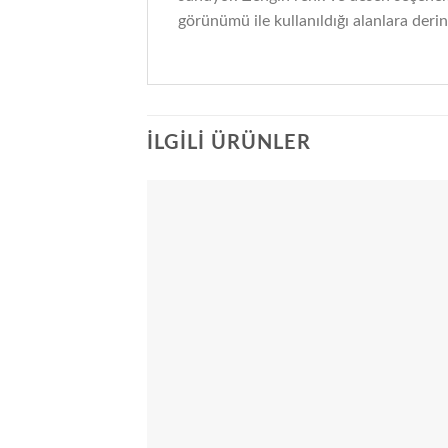
görünümü ile kullanıldığı alanlara deri
İLGILI ÜRÜNLER
Add
wish