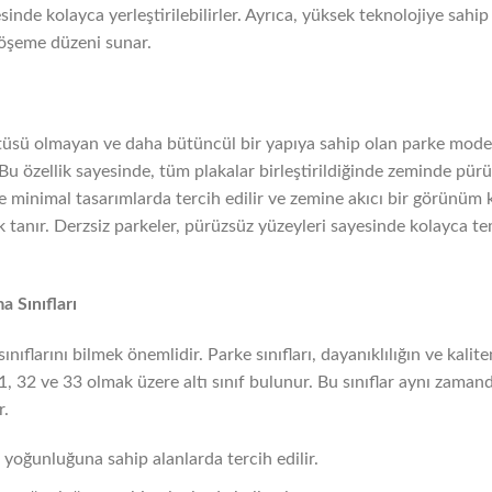
sinde kolayca yerleştirilebilirler. Ayrıca, yüksek teknolojiye sahi
döşeme düzeni sunar.
tüsü olmayan ve daha bütüncül bir yapıya sahip olan parke modell
. Bu özellik sayesinde, tüm plakalar birleştirildiğinde zeminde pürü
e minimal tasarımlarda tercih edilir ve zemine akıcı bir görünüm k
k tanır. Derzsiz parkeler, pürüzsüz yüzeyleri sayesinde kolayca te
a Sınıfları
nıflarını bilmek önemlidir. Parke sınıfları, dayanıklılığın ve kali
31, 32 ve 33 olmak üzere altı sınıf bulunur. Bu sınıflar aynı zama
r.
n yoğunluğuna sahip alanlarda tercih edilir.