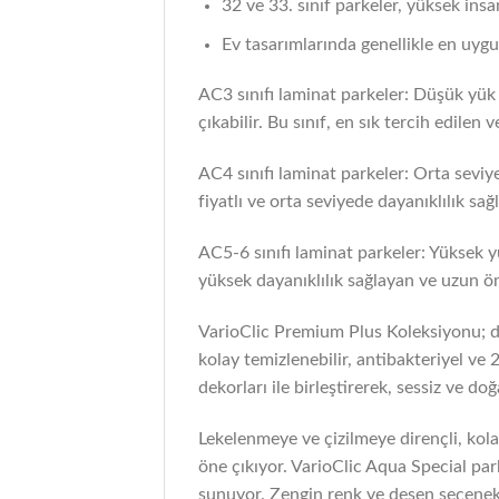
32 ve 33. sınıf parkeler, yüksek insa
Ev tasarımlarında genellikle en uygun
AC3 sınıfı laminat parkeler: Düşük yük 
çıkabilir. Bu sınıf, en sık tercih edilen 
AC4 sınıfı laminat parkeler: Orta seviye
fiyatlı ve orta seviyede dayanıklılık sağ
AC5-6 sınıfı laminat parkeler: Yüksek yü
yüksek dayanıklılık sağlayan ve uzun ö
VarioClic Premium Plus Koleksiyonu; da
kolay temizlenebilir, antibakteriyel ve
dekorları ile birleştirerek, sessiz ve d
Lekelenmeye ve çizilmeye dirençli, kola
öne çıkıyor. VarioClic Aqua Special par
sunuyor. Zengin renk ve desen seçenekl