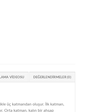
LAMA VIDEOSU
DEĞERLENDIRMELER (0)
ikle üç katmandan oluşur. İlk katman,
ır. Orta katman, kalın bir ahşap