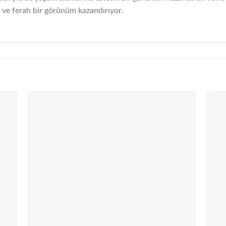
n ve ferah bir görünüm kazandırıyor.
 to
Add to
list
wishlist