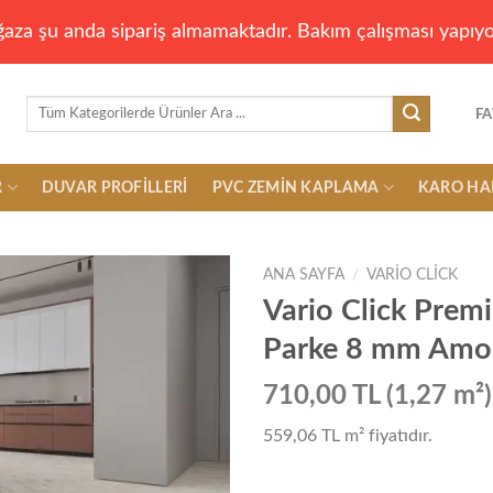
aza şu anda sipariş almamaktadır. Bakım çalışması yapıyo
Ara:
FA
R
DUVAR PROFILLERI
PVC ZEMIN KAPLAMA
KARO HA
ANA SAYFA
/
VARIO CLICK
Vario Click Prem
Parke 8 mm Amo
Add to
wishlist
710,00 TL (1,27 m²)
559,06 TL
m² fiyatıdır.