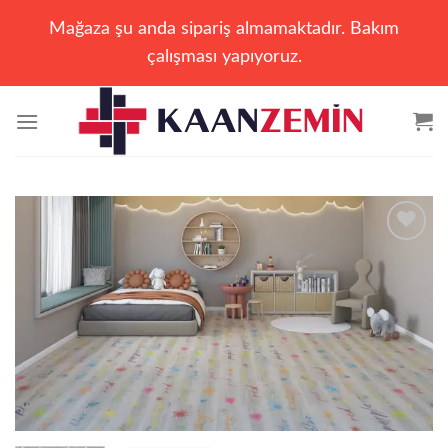
Mağaza şu anda sipariş almamaktadır. Bakım
çalışması yapıyoruz.
İçeriğe
atla
Add to
wishlist