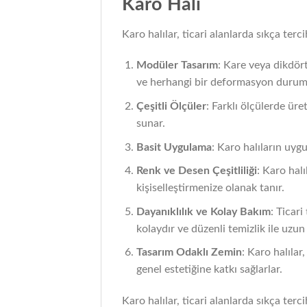
Karo Halı
Karo halılar, ticari alanlarda sıkça terc
Modüler Tasarım
: Kare veya dikdört
ve herhangi bir deformasyon durumun
Çeşitli Ölçüler
: Farklı ölçülerde üre
sunar.
Basit Uygulama
: Karo halıların uygu
Renk ve Desen Çeşitliliği
: Karo hal
kişiselleştirmenize olanak tanır.
Dayanıklılık ve Kolay Bakım
: Ticar
kolaydır ve düzenli temizlik ile uzun 
Tasarım Odaklı Zemin
: Karo halılar
genel estetiğine katkı sağlarlar.
Karo halılar, ticari alanlarda sıkça te