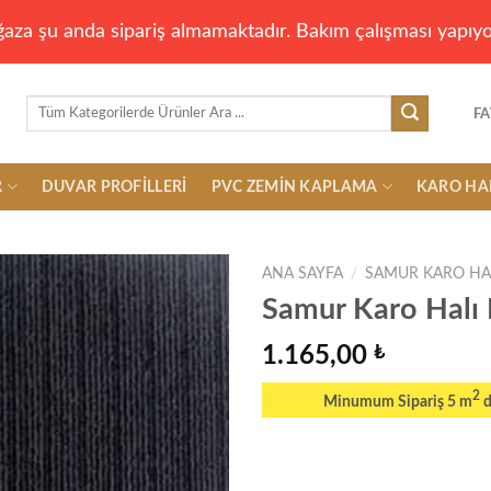
aza şu anda sipariş almamaktadır. Bakım çalışması yapıyo
Ara:
FA
R
DUVAR PROFILLERI
PVC ZEMIN KAPLAMA
KARO HA
ANA SAYFA
/
SAMUR KARO HA
Samur Karo Halı
1.165,00
₺
Add to
wishlist
2
Minumum Sipariş 5 m
d