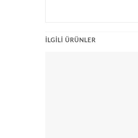
İLGILI ÜRÜNLER
Add
wish