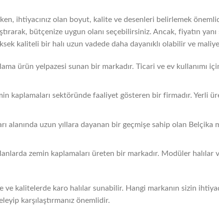
rken, ihtiyacınız olan boyut, kalite ve desenleri belirlemek önemli
aştırarak, bütçenize uygun olanı seçebilirsiniz. Ancak, fiyatın yanı
 kaliteli bir halı uzun vadede daha dayanıklı olabilir ve maliyet 
plama ürün yelpazesi sunan bir markadır. Ticari ve ev kullanımı içi
in kaplamaları sektöründe faaliyet gösteren bir firmadır. Yerli üret
arı alanında uzun yıllara dayanan bir geçmişe sahip olan Belçika men
 alanlarda zemin kaplamaları üreten bir markadır. Modüler halılar 
e ve kalitelerde karo halılar sunabilir. Hangi markanın sizin ihti
eleyip karşılaştırmanız önemlidir.