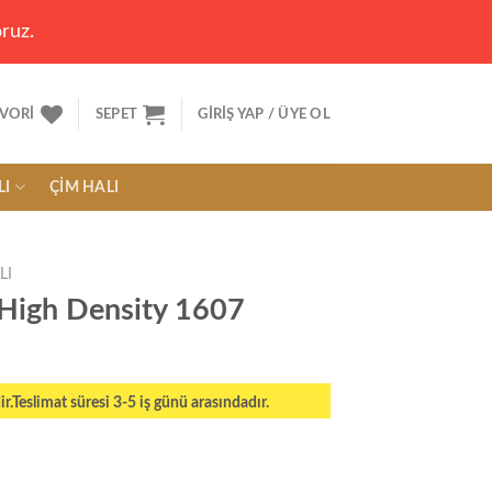
ruz.
VORI
SEPET
GIRIŞ YAP / ÜYE OL
LI
ÇIM HALI
LI
 High Density 1607
ir.Teslimat süresi 3-5 iş günü arasındadır.