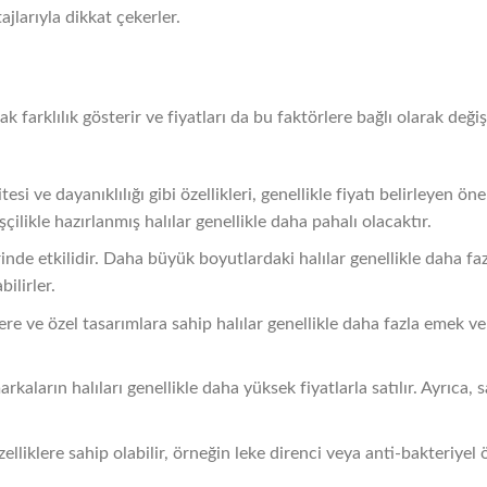
jlarıyla dikkat çekerler.
rak farklılık gösterir ve fiyatları da bu faktörlere bağlı olarak değişi
tesi ve dayanıklılığı gibi özellikleri, genellikle fiyatı belirleyen ön
çilikle hazırlanmış halılar genellikle daha pahalı olacaktır.
inde etkilidir. Daha büyük boyutlardaki halılar genellikle daha faz
ilirler.
re ve özel tasarımlara sahip halılar genellikle daha fazla emek ve d
arkaların halıları genellikle daha yüksek fiyatlarla satılır. Ayrıc
özelliklere sahip olabilir, örneğin leke direnci veya anti-bakteriyel ö