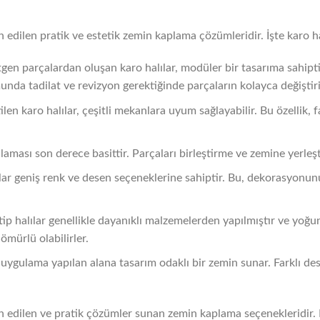
ih edilen pratik ve estetik zemin kaplama çözümleridir. İşte karo ha
gen parçalardan oluşan karo halılar, modüler bir tasarıma sahipti
da tadilat ve revizyon gerektiğinde parçaların kolayca değiştiril
tilen karo halılar, çeşitli mekanlara uyum sağlayabilir. Bu özellik, 
laması son derece basittir. Parçaları birleştirme ve zemine yerleşti
ılar geniş renk ve desen seçeneklerine sahiptir. Bu, dekorasyon
i tip halılar genellikle dayanıklı malzemelerden yapılmıştır ve yoğu
ömürlü olabilirler.
, uygulama yapılan alana tasarım odaklı bir zemin sunar. Farklı d
rcih edilen ve pratik çözümler sunan zemin kaplama seçenekleridir.