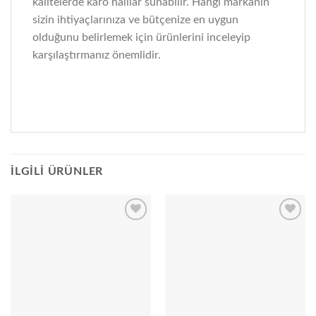
kalitelerde karo halılar sunabilir. Hangi markanın
sizin ihtiyaçlarınıza ve bütçenize en uygun
olduğunu belirlemek için ürünlerini inceleyip
karşılaştırmanız önemlidir.
İLGILI ÜRÜNLER
Add to
Add to
wishlist
wishlist