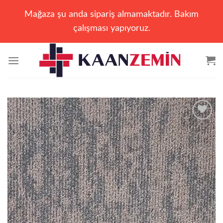
Mağaza şu anda sipariş almamaktadır. Bakım
çalışması yapıyoruz.
İçeriğe
atla
Add to
wishlist