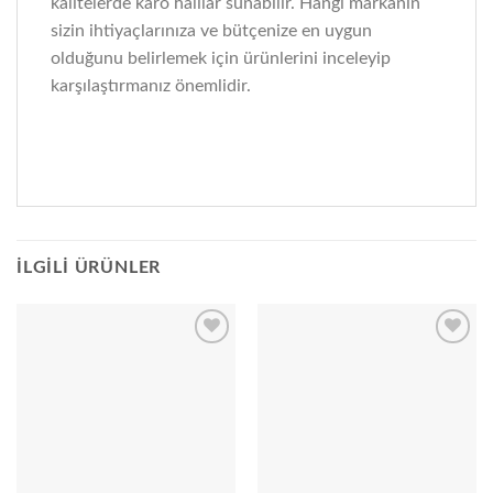
kalitelerde karo halılar sunabilir. Hangi markanın
sizin ihtiyaçlarınıza ve bütçenize en uygun
olduğunu belirlemek için ürünlerini inceleyip
karşılaştırmanız önemlidir.
İLGILI ÜRÜNLER
Add to
Add to
wishlist
wishlist