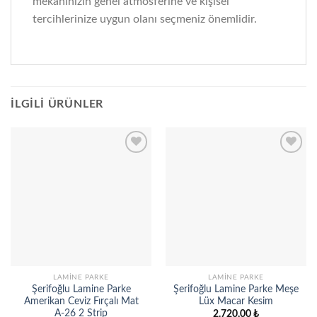
mekanınızın genel atmosferine ve kişisel
tercihlerinize uygun olanı seçmeniz önemlidir.
İLGILI ÜRÜNLER
Add to
Add to
wishlist
wishlist
LAMINE PARKE
LAMINE PARKE
Şerifoğlu Lamine Parke
Şerifoğlu Lamine Parke Meşe
Amerikan Ceviz Fırçalı Mat
Lüx Macar Kesim
A-26 2 Strip
2.720,00
₺