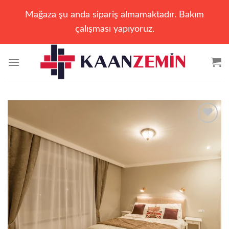
Mağaza şu anda sipariş almamaktadır. Bakım
çalışması yapıyoruz.
İçeriğe
atla
Add to
wishlist