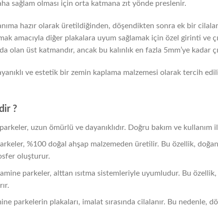
ha sağlam olması için orta katmana zıt yönde preslenir.
lanıma hazır olarak üretildiğinden, döşendikten sonra ek bir cilal
ak amacıyla diğer plakalara uyum sağlamak için özel girinti ve çıkı
da olan üst katmandır, ancak bu kalınlık en fazla 5mm’ye kadar çık
yanıklı ve estetik bir zemin kaplama malzemesi olarak tercih edili
dir ?
parkeler, uzun ömürlü ve dayanıklıdır. Doğru bakım ve kullanım il
arkeler, %100 doğal ahşap malzemeden üretilir. Bu özellik, doğa
sfer oluşturur.
Lamine parkeler, alttan ısıtma sistemleriyle uyumludur. Bu özellik,
rır.
ine parkelerin plakaları, imalat sırasında cilalanır. Bu nedenle, 