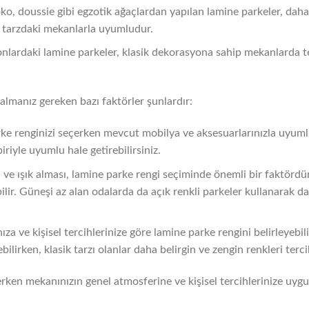
oko, doussie gibi egzotik ağaçlardan yapılan lamine parkeler, daha
ş tarzdaki mekanlarla uyumludur.
 tonlardaki lamine parkeler, klasik dekorasyona sahip mekanlarda ter
almanız gereken bazı faktörler şunlardır:
ke renginizi seçerken mevcut mobilya ve aksesuarlarınızla uyumlu
iriyle uyumlu hale getirebilirsiniz.
ve ışık alması, lamine parke rengi seçiminde önemli bir faktörd
ebilir. Güneşi az alan odalarda da açık renkli parkeler kullanarak d
ıza ve kişisel tercihlerinize göre lamine parke rengini belirleyebil
ilirken, klasik tarzı olanlar daha belirgin ve zengin renkleri tercih
rken mekanınızın genel atmosferine ve kişisel tercihlerinize uyg