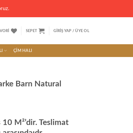
ruz.
VORI
SEPET
GIRIŞ YAP / ÜYE OL
LI
ÇIM HALI
rke Barn Natural
10 M²’dir. Teslimat
 arasındaıdr.