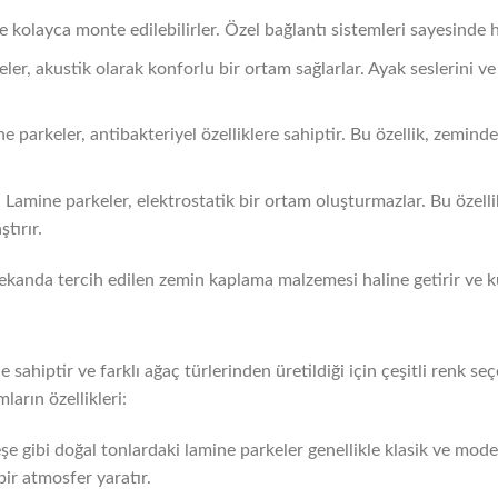
kolayca monte edilebilirler. Özel bağlantı sistemleri sayesinde hız
eler, akustik olarak konforlu bir ortam sağlarlar. Ayak seslerini v
ne parkeler, antibakteriyel özelliklere sahiptir. Bu özellik, zemin
: Lamine parkeler, elektrostatik bir ortam oluşturmazlar. Bu özelli
tırır.
ekanda tercih edilen zemin kaplama malzemesi haline getirir ve kul
 sahiptir ve farklı ağaç türlerinden üretildiği için çeşitli renk se
ların özellikleri:
şe gibi doğal tonlardaki lamine parkeler genellikle klasik ve mod
bir atmosfer yaratır.