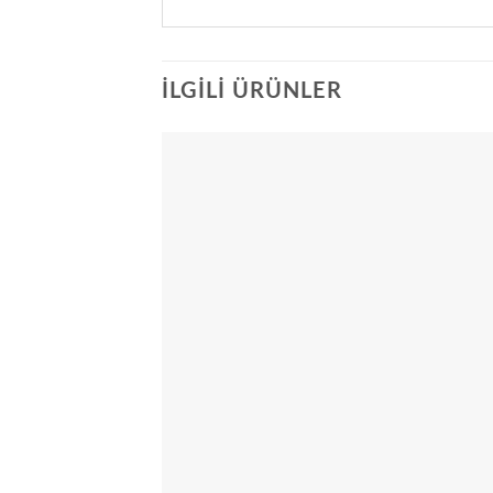
İLGILI ÜRÜNLER
Add
wish