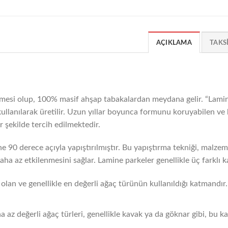
AÇIKLAMA
TAKS
mesi olup, 100% masif ahşap tabakalardan meydana gelir. “Lamine
ji kullanılarak üretilir. Uzun yıllar boyunca formunu koruyabilen v
 şekilde tercih edilmektedir.
ne 90 derece açıyla yapıştırılmıştır. Bu yapıştırma tekniği, malzeme
ha az etkilenmesini sağlar. Lamine parkeler genellikle üç farklı
lan ve genellikle en değerli ağaç türünün kullanıldığı katmandır.
z değerli ağaç türleri, genellikle kavak ya da göknar gibi, bu ka