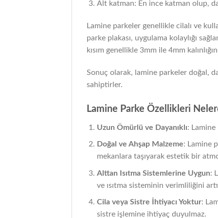
Alt katman: En ince katman olup, da
Lamine parkeler genellikle cilalı ve kul
parke plakası, uygulama kolaylığı sağlam
kısım genellikle 3mm ile 4mm kalınlığın
Sonuç olarak, lamine parkeler doğal, da
sahiptirler.
Lamine Parke Özellikleri Neler
Uzun Ömürlü ve Dayanıklı
: Lamine 
Doğal ve Ahşap Malzeme
: Lamine p
mekanlara taşıyarak estetik bir atmo
Alttan Isıtma Sistemlerine Uygun
: 
ve ısıtma sisteminin verimliliğini artı
Cila veya Sistre İhtiyacı Yoktur
: Lam
sistre işlemine ihtiyaç duyulmaz.