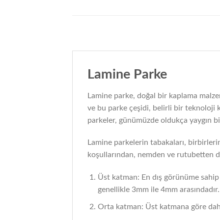
Lamine Parke
Lamine parke, doğal bir kaplama malze
ve bu parke çeşidi, belirli bir teknolo
parkeler, günümüzde oldukça yaygın bir
Lamine parkelerin tabakaları, birbirleri
koşullarından, nemden ve rutubetten da
Üst katman: En dış görünüme sahip o
genellikle 3mm ile 4mm arasındadır.
Orta katman: Üst katmana göre daha a