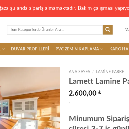
aza şu anda sipariş almamaktadır. Bakım çalışması yapıyo
Ara:
FA
R
DUVAR PROFILLERI
PVC ZEMIN KAPLAMA
KARO HA
ANA SAYFA
/
LAMINE PARKE
Lamett Lamine Pa
2.600,00
₺
Add to
wishlist
“
Minumum Sipariş 
süresi 3-7 iş günü