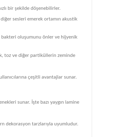
lı bir şekilde döşenebilirler.
e diğer sesleri emerek ortamın akustik
de bakteri oluşumunu önler ve hijyenik
k, toz ve diğer partiküllerin zeminde
lanıcılarına çeşitli avantajlar sunar.
çenekleri sunar. İşte bazı yaygın lamine
ern dekorasyon tarzlarıyla uyumludur.