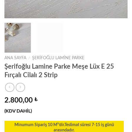
ANA SAYFA
/
ŞERIFOĞLU LAMINE PARKE
Şerifoğlu Lamine Parke Meşe Lüx E 25
Fırçalı Cilalı 2 Strip
2.800,00
₺
(KDV DAHİL)
Minumum Sipariş 10 M²’dir.Teslimat süresi 7-15 iş günü
arasındadır.