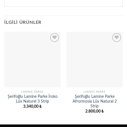
İLGILI ÜRÜNLER
Add to
Add to
wishlist
wishlist
LAMINE PARKE
LAMINE PARKE
Şerifoğlu Lamine Parke İroko
Şerifoğlu Lamine Parke
Lüx Naturel 3 Strip
Afrormosia Lüx Natural 2
Strip
3.340,00
₺
2.800,00
₺