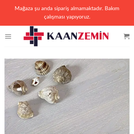
Mağaza şu anda sipariş almamaktadır. Bakım
çalışması yapıyoruz.
İçeriğe
atla
Add to
wishlist