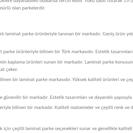
klere dayanabilen odalarda tercih edilir. Yükü sabit tutarak 15-20 y
mürlü olan parkelerdir.
klı laminat parke ürünleriyle tanınan bir markadır. Geniş ürün yel
 parke ürünleriyle bilinen bir Türk markasıdır. Estetik tasarımları 
in kaplama ürünleri sunan bir markadır. Laminat parke konusund
kat çeker.
en bir laminat parke markasıdır. Yüksek kaliteli ürünleri ve çeşit
güvenilir bir markadır. Estetik tasarımları ve dayanıklı yapısıyla e
riyle bilinen bir markadır. Kaliteli malzemeler ve çeşitli renk ve 
k için çeşitli laminat parke seçenekleri sunar ve genellikle kaliteli 