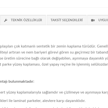
TEKNIK ÖZELLIKLER
TAKSIT SEÇENEKLERI
UYGU
şılaşılan çok katmanlı sentetik bir zemin kaplama türüdür. Genell
liteyi artıran ve nem bariyeri görevi gören su geçirmez bir taband
se üretim sürecine bağlı olarak değişebilen, aşınmaya dayanıklı y
parke yüzey kaplaması, özel yapay reçine ile işlenmiş selülozdan 
ntajı bulunmaktadır:
sert yüzey kaplamalarıyla sağlamdır ve çizilmeye ve aşınmaya karşı
ikleri ile laminat parkeler, alevlere karşı dayanıklıdır.