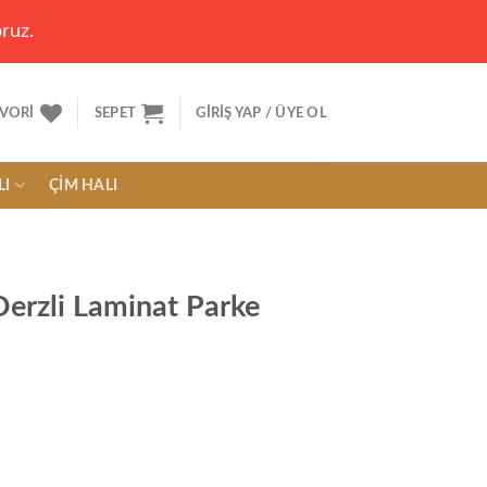
ruz.
VORI
SEPET
GIRIŞ YAP / ÜYE OL
LI
ÇIM HALI
erzli Laminat Parke