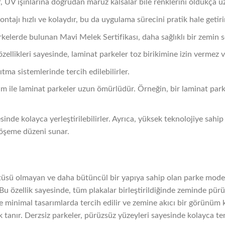
, UV ışınlarına doğrudan maruz kalsalar bile renklerini oldukça u
ntajı hızlı ve kolaydır, bu da uygulama sürecini pratik hale getiri
rkelerde bulunan Mavi Melek Sertifikası, daha sağlıklı bir zemin 
 özellikleri sayesinde, laminat parkeler toz birikimine izin vermez 
sıtma sistemlerinde tercih edilebilirler.
ım ile laminat parkeler uzun ömürlüdür. Örneğin, bir laminat par
sinde kolayca yerleştirilebilirler. Ayrıca, yüksek teknolojiye sahi
döşeme düzeni sunar.
tüsü olmayan ve daha bütüncül bir yapıya sahip olan parke modell
. Bu özellik sayesinde, tüm plakalar birleştirildiğinde zeminde pürü
e minimal tasarımlarda tercih edilir ve zemine akıcı bir görünüm k
k tanır. Derzsiz parkeler, pürüzsüz yüzeyleri sayesinde kolayca te