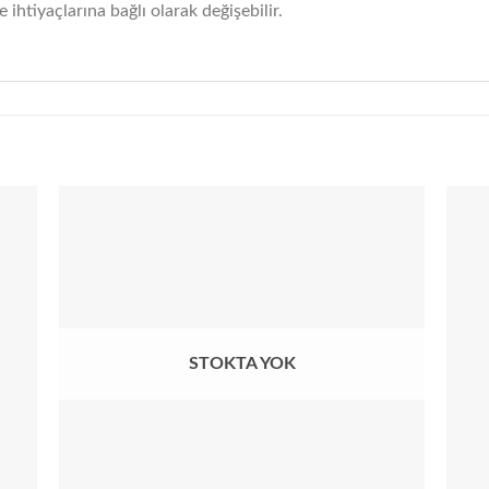
e ihtiyaçlarına bağlı olarak değişebilir.
 to
Add to
list
wishlist
STOKTA YOK