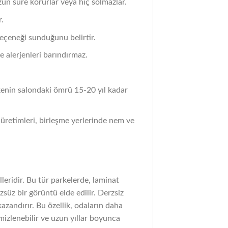
zun süre korurlar veya hiç solmazlar.
r.
seçeneği sunduğunu belirtir.
ve alerjenleri barındırmaz.
kenin salondaki ömrü 15-20 yıl kadar
p üretimleri, birleşme yerlerinde nem ve
eridir. Bu tür parkelerde, laminat
zsüz bir görüntü elde edilir. Derzsiz
azandırır. Bu özellik, odaların daha
mizlenebilir ve uzun yıllar boyunca