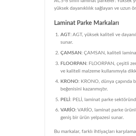
AC5-6 sınıfı laminat parkeler: Yüksek yü
yüksek dayanıklılık sağlayan ve uzun ö
Laminat Parke Markaları
AGT
: AGT, yüksek kaliteli ve dayanı
sunar.
ÇAMSAN
: ÇAMSAN, kaliteli laminat
FLOORPAN
: FLOORPAN, çeşitli zem
ve kaliteli malzeme kullanımıyla dik
KRONO
: KRONO, dünya çapında bilin
beğenisini kazanmıştır.
PELİ
: PELİ, laminat parke sektöründe 
VARİO
: VARİO, laminat parke ürünle
geniş bir ürün yelpazesi sunar.
Bu markalar, farklı ihtiyaçları karşılama