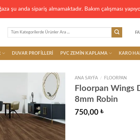
aza şu anda sipariş almamaktadır. Bakım çalışması yapıyo
Ara:
FA
R
DUVAR PROFILLERI
PVC ZEMIN KAPLAMA
KARO HA
ANA SAYFA
/
FLOORPAN
Floorpan Wings D
8mm Robin
Add to
wishlist
750,00
₺