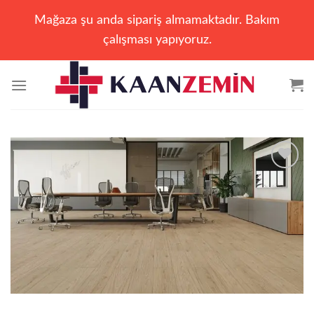
Mağaza şu anda sipariş almamaktadır. Bakım
çalışması yapıyoruz.
İçeriğe
atla
Add to
wishlist