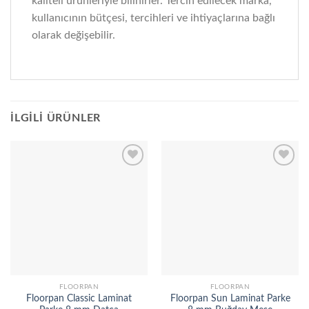
kaliteli ürünleriyle bilinirler. Tercih edilecek marka,
kullanıcının bütçesi, tercihleri ve ihtiyaçlarına bağlı
olarak değişebilir.
İLGILI ÜRÜNLER
Add to
Add to
wishlist
wishlist
FLOORPAN
FLOORPAN
Floorpan Classic Laminat
Floorpan Sun Laminat Parke