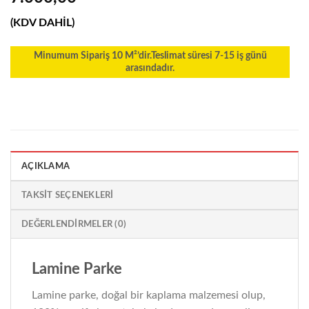
(KDV DAHİL)
Minumum Sipariş 10 M²’dir.Teslimat süresi 7-15 iş günü
arasındadır.
AÇIKLAMA
TAKSIT SEÇENEKLERI
DEĞERLENDIRMELER (0)
Lamine Parke
Lamine parke, doğal bir kaplama malzemesi olup,