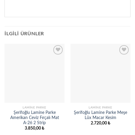
İLGILI ÜRÜNLER
Add to
Add to
wishlist
wishlist
LAMINE PARKE
LAMINE PARKE
Şerifoğlu Lamine Parke
Şerifoğlu Lamine Parke Meşe
Amerikan Ceviz Fırçalı Mat
Lüx Macar Kesim
A-26 2 Strip
2.720,00
₺
3.850,00
₺