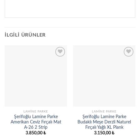
İLGILI ÜRÜNLER
Add to
Add to
wishlist
wishlist
LAMINE PARKE
LAMINE PARKE
Şerifoğlu Lamine Parke
Şerifoğlu Lamine Parke
Amerikan Ceviz Fırçalı Mat
Budaklı Meşe Derzli Naturel
A-26 2 Strip
Fırçalı Yağlı XL Plank
3.850,00
₺
3.150,00
₺