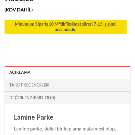
(KDV DAHİL)
Minumum Sipariş 10 M²’dir.Teslimat süresi 7-15 iş günü
arasındadır.
AÇIKLAMA
TAKSIT SEÇENEKLERI
DEĞERLENDIRMELER (0)
Lamine Parke
Lamine parke, doğal bir kaplama malzemesi olup,