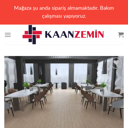
Mağaza şu anda sipariş almamaktadır. Bakım
çalışması yapıyoruz.
İçeriğe
atla
Add to
wishlist