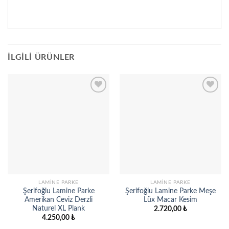
İLGILI ÜRÜNLER
Add to
Add to
wishlist
wishlist
LAMINE PARKE
LAMINE PARKE
Şerifoğlu Lamine Parke
Şerifoğlu Lamine Parke Meşe
Amerikan Ceviz Derzli
Lüx Macar Kesim
Naturel XL Plank
2.720,00
₺
4.250,00
₺