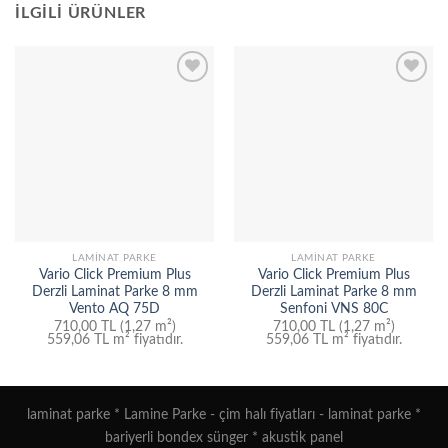
İLGILI ÜRÜNLER
Add to
Add to
wishlist
wishlist
LAMINAT PARKE
LAMINAT PARKE
Vario Click Premium Plus
Vario Click Premium Plus
Derzli Laminat Parke 8 mm
Derzli Laminat Parke 8 mm
Vento AQ 75D
Senfoni VNS 80C
710,00 TL (1,27 m²)
710,00 TL (1,27 m²)
559,06 TL
m² fiyatıdır.
559,06 TL
m² fiyatıdır.
laminat parke
*
Lamine Parke
-
çim halı fiyatları
-
laminat parke
*
bariyerli bondex sünger
*
akustik panel