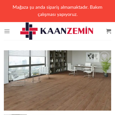
Mağaza şu anda sipariş almamaktadır. Bakım
çalışması yapıyoruz.
İçeriğe
atla
Add to
wishlist