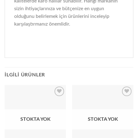
kalitelerde karo halılar sunabilir. Hangi markanın
sizin ihtiyaçlarınıza ve bütçenize en uygun
olduğunu belirlemek için ürünlerini inceleyip
karşılaştırmanız önemlidir.
İLGILI ÜRÜNLER
Add to
Add to
wishlist
wishlist
STOKTA YOK
STOKTA YOK