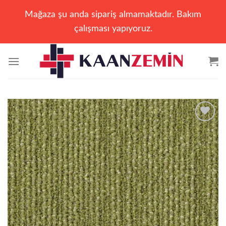
Mağaza şu anda sipariş almamaktadır. Bakım
çalışması yapıyoruz.
İçeriğe
atla
Add to
wishlist