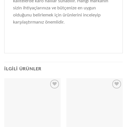
kalitelerde karo halılar sunabilir. Hangi markanın
sizin ihtiyaçlarınıza ve bütçenize en uygun
olduğunu belirlemek için ürünlerini inceleyip
karşılaştırmanız önemlidir.
İLGILI ÜRÜNLER
Add to
Add to
wishlist
wishlist