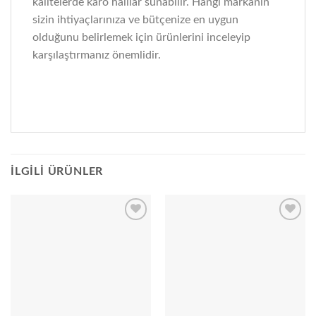
kalitelerde karo halılar sunabilir. Hangi markanın
sizin ihtiyaçlarınıza ve bütçenize en uygun
olduğunu belirlemek için ürünlerini inceleyip
karşılaştırmanız önemlidir.
İLGILI ÜRÜNLER
Add to
Add to
wishlist
wishlist