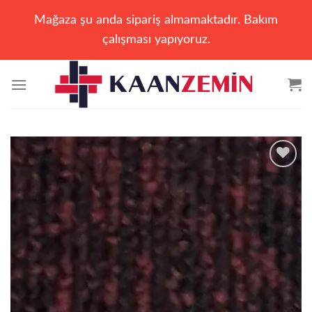
Mağaza şu anda sipariş almamaktadır. Bakım
çalışması yapıyoruz.
İçeriğe
atla
Add to
wishlist