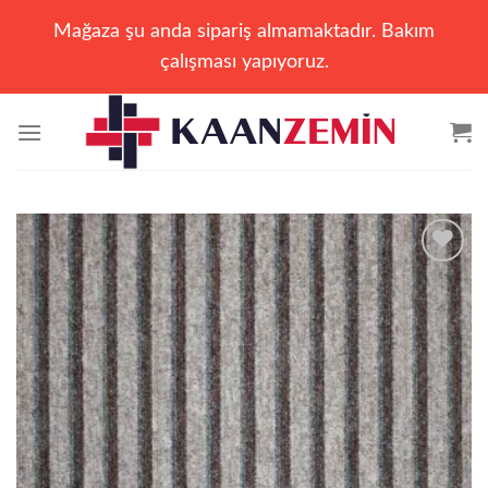
Mağaza şu anda sipariş almamaktadır. Bakım
çalışması yapıyoruz.
İçeriğe
atla
Add to
wishlist