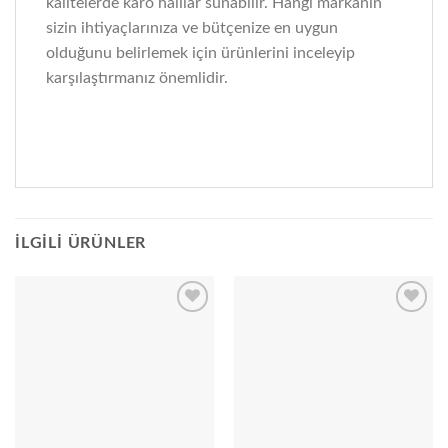
kalitelerde karo halılar sunabilir. Hangi markanın
sizin ihtiyaçlarınıza ve bütçenize en uygun
olduğunu belirlemek için ürünlerini inceleyip
karşılaştırmanız önemlidir.
İLGILI ÜRÜNLER
Add to
Add to
wishlist
wishlist