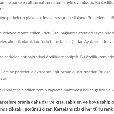
Lamine parkeler, alttan ısıtma sistemleriyle uyumludur. Bu özellik,
rır.
ine parkelerin plakaları, imalat sırasında cilalanır. Bu nedenle, 
kolayca monte edilebilirler. Özel bağlantı sistemleri sayesinde hız
eler, akustik olarak konforlu bir ortam sağlarlar. Ayak seslerini v
ne parkeler, antibakteriyel özelliklere sahiptir. Bu özellik, zemin
: Lamine parkeler, elektrostatik bir ortam oluşturmazlar. Bu özelli
tırır.
ekanda tercih edilen zemin kaplama malzemesi haline getirir ve kul
arkelere oranla daha dar ve kısa, sabit en ve boya sahip o
da zikzaklı görüntü çizer. Kartelamızdaki her türlü renk