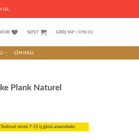
ruz.
VORI
SEPET
GIRIŞ YAP / ÜYE OL
LI
ÇIM HALI
ke Plank Naturel
eslimat süresi 7-15 iş günü arasındadır.