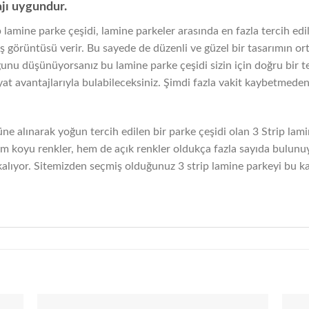
jı uygundur.
p lamine parke çeşidi, lamine parkeler arasında en fazla tercih ed
görüntüsü verir. Bu sayede de düzenli ve güzel bir tasarımın or
ğunu düşünüyorsanız bu lamine parke çeşidi sizin için doğru bir te
yat avantajlarıyla bulabileceksiniz. Şimdi fazla vakit kaybetmeden
üne alınarak yoğun tercih edilen bir parke çeşidi olan 3 Strip lamin
em koyu renkler, hem de açık renkler oldukça fazla sayıda bulunuy
kalıyor. Sitemizden seçmiş olduğunuz 3 strip lamine parkeyi bu ka