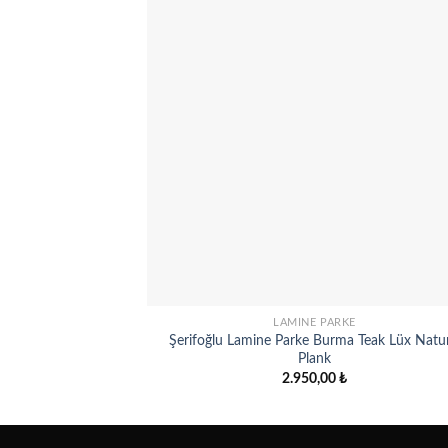
Add
wish
LAMINE PARKE
Şerifoğlu Lamine Parke Burma Teak Lüx Natur
Plank
2.950,00
₺