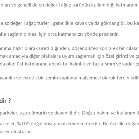
lan ve genellikle en değerli ağaç türünün kullanıldığı katmandır.
z değerli ağaç türleri, genellikle kavak ya da göknar gibi, bu ka
ha sağlam olması için orta katmana zıt yönde preslenir.
lanıma hazır olarak üretildiğinden, döşendikten sonra ek bir cilal
ak amacıyla diğer plakalara uyum sağlamak için özel girinti ve çıkı
da olan üst katmandır, ancak bu kalınlık en fazla 5mm’ye kadar çık
yanıklı ve estetik bir zemin kaplama malzemesi olarak tercih edili
dir ?
parkeler, uzun ömürlü ve dayanıklıdır. Doğru bakım ve kullanım il
arkeler, %100 doğal ahşap malzemeden üretilir. Bu özellik, doğa
sfer oluşturur.