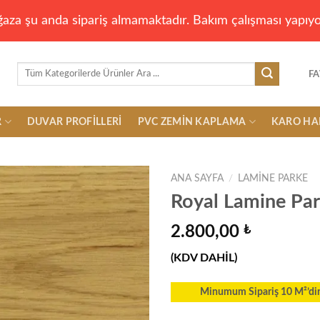
aza şu anda sipariş almamaktadır. Bakım çalışması yapıyo
Ara:
FA
R
DUVAR PROFILLERI
PVC ZEMIN KAPLAMA
KARO HA
ANA SAYFA
/
LAMINE PARKE
Royal Lamine Par
2.800,00
₺
Add to
wishlist
(KDV DAHİL)
Minumum Sipariş 10 M²’dir.T