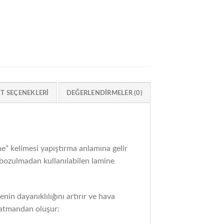
IT SEÇENEKLERI
DEĞERLENDIRMELER (0)
” kelimesi yapıştırma anlamına gelir
e bozulmadan kullanılabilen lamine
nin dayanıklılığını artırır ve hava
 katmandan oluşur: