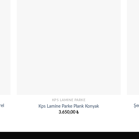
 to
Add to
list
wishlist
KPS LAMINE PARKE
el
Şe
Kps Lamine Parke Plank Konyak
3.650,00
₺