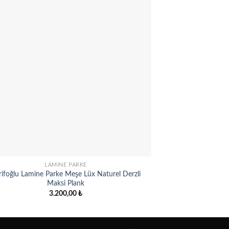
Add to
wishlist
LAMINE PARKE
rifoğlu Lamine Parke Meşe Lüx Naturel Derzli
Şerifoğlu Lamine 
Maksi Plank
3.200,00
₺