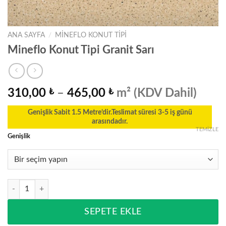
ANA SAYFA
/
MINEFLO KONUT TIPI
Mineflo Konut Tipi Granit Sarı
Fiyat
310,00
₺
–
465,00
₺
m² (KDV Dahil)
aralığı:
Genişlik Sabit 1.5 Metre’dir.Teslimat süresi 3-5 iş günü
310,00 ₺
arasındadır.
-
TEMIZLE
Genişlik
465,00 ₺
Mineflo Konut Tipi Granit Sarı adet
SEPETE EKLE