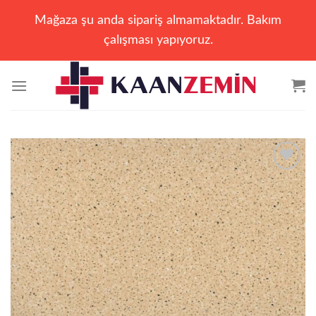
Mağaza şu anda sipariş almamaktadır. Bakım
çalışması yapıyoruz.
İçeriğe
atla
Add to
wishlist