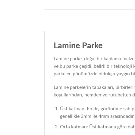
Lamine Parke
Lamine parke, doğal bir kaplama malze
ve bu parke çeşidi, belirli bir teknolo
parkeler, günümüzde oldukça yaygın bir
Lamine parkelerin tabakaları, birbirleri
koşullarından, nemden ve rutubetten da
Üst katman: En dış görünüme sahip o
genellikle 3mm ile 4mm arasındadır.
Orta katman: Üst katmana göre daha a