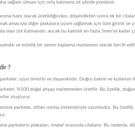
ha sağlam olması için orta katmana zıt yönde preslenir.
lanıma hazır olarak üretildiğinden, döşendikten sonra ek bir cilal
ak amacıyla diğer plakalara uyum sağlamak için özel girinti ve çıkı
da olan üst katmandır, ancak bu kalınlık en fazla 5mm’ye kadar çık
yanıklı ve estetik bir zemin kaplama malzemesi olarak tercih edili
dir ?
parkeler, uzun ömürlü ve dayanıklıdır. Doğru bakım ve kullanım il
arkeler, %100 doğal ahşap malzemeden üretilir. Bu özellik, doğa
sfer oluşturur.
Lamine parkeler, alttan ısıtma sistemleriyle uyumludur. Bu özellik,
rır.
ine parkelerin plakaları, imalat sırasında cilalanır. Bu nedenle, 