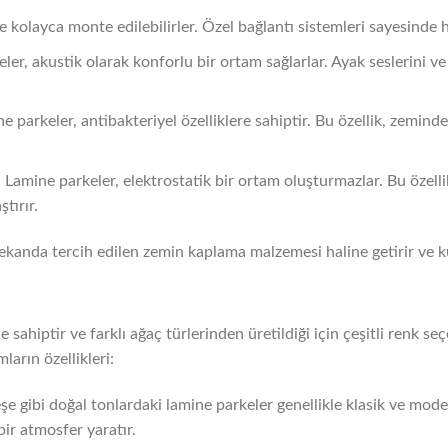
kolayca monte edilebilirler. Özel bağlantı sistemleri sayesinde hız
eler, akustik olarak konforlu bir ortam sağlarlar. Ayak seslerini v
ne parkeler, antibakteriyel özelliklere sahiptir. Bu özellik, zemin
: Lamine parkeler, elektrostatik bir ortam oluşturmazlar. Bu özelli
tırır.
ekanda tercih edilen zemin kaplama malzemesi haline getirir ve kul
 sahiptir ve farklı ağaç türlerinden üretildiği için çeşitli renk se
ların özellikleri:
şe gibi doğal tonlardaki lamine parkeler genellikle klasik ve mod
bir atmosfer yaratır.