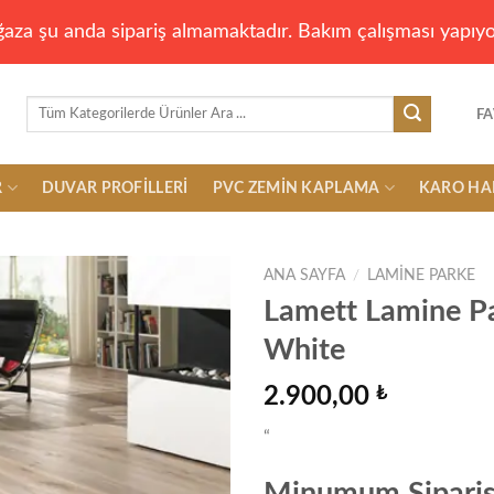
aza şu anda sipariş almamaktadır. Bakım çalışması yapıyo
Ara:
FA
R
DUVAR PROFILLERI
PVC ZEMIN KAPLAMA
KARO HA
ANA SAYFA
/
LAMINE PARKE
Lamett Lamine P
White
Add to
wishlist
2.900,00
₺
“
Minumum Sipariş 