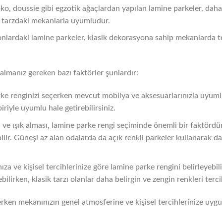
oko, doussie gibi egzotik ağaçlardan yapılan lamine parkeler, daha
ş tarzdaki mekanlarla uyumludur.
 tonlardaki lamine parkeler, klasik dekorasyona sahip mekanlarda ter
almanız gereken bazı faktörler şunlardır:
ke renginizi seçerken mevcut mobilya ve aksesuarlarınızla uyumlu
iriyle uyumlu hale getirebilirsiniz.
ve ışık alması, lamine parke rengi seçiminde önemli bir faktörd
ebilir. Güneşi az alan odalarda da açık renkli parkeler kullanarak d
ıza ve kişisel tercihlerinize göre lamine parke rengini belirleyebil
ilirken, klasik tarzı olanlar daha belirgin ve zengin renkleri tercih
rken mekanınızın genel atmosferine ve kişisel tercihlerinize uyg