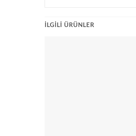
İLGILI ÜRÜNLER
Add
wish