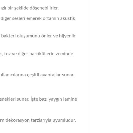
lı bir şekilde döşenebilirler.
e diğer sesleri emerek ortamın akustik
de bakteri oluşumunu önler ve hijyenik
k, toz ve diğer partiküllerin zeminde
lanıcılarına çeşitli avantajlar sunar.
çenekleri sunar. İşte bazı yaygın lamine
ern dekorasyon tarzlarıyla uyumludur.