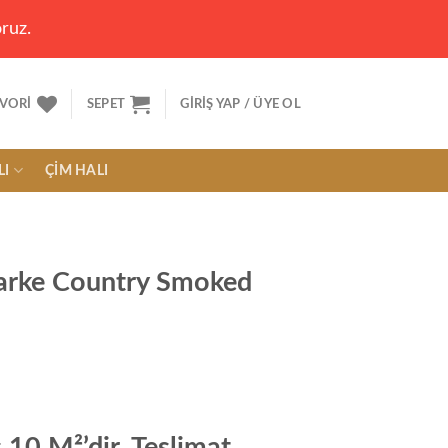
ruz.
VORI
SEPET
GIRIŞ YAP / ÜYE OL
LI
ÇIM HALI
arke Country Smoked
10 M²’dir. Teslimat