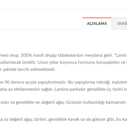
AÇIKLAMA
TAKS
mesi olup, 100% masif ahşap tabakalardan meydana gelir. “Lamine
ji kullanılarak üretilir. Uzun yıllar boyunca formunu koruyabilen v
 şekilde tercih edilmektedir.
ne 90 derece açıyla yapıştırılmıştır. Bu yapıştırma tekniği, malzeme
ha az etkilenmesini sağlar. Lamine parkeler genellikle üç farklı
lan ve genellikle en değerli ağaç türünün kullanıldığı katmandır.
z değerli ağaç türleri, genellikle kavak ya da göknar gibi, bu ka