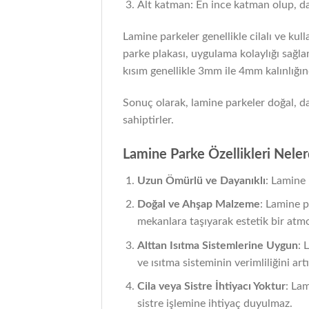
Alt katman: En ince katman olup, da
Lamine parkeler genellikle cilalı ve kul
parke plakası, uygulama kolaylığı sağlam
kısım genellikle 3mm ile 4mm kalınlığın
Sonuç olarak, lamine parkeler doğal, da
sahiptirler.
Lamine Parke Özellikleri Neler
Uzun Ömürlü ve Dayanıklı
: Lamine 
Doğal ve Ahşap Malzeme
: Lamine p
mekanlara taşıyarak estetik bir atmo
Alttan Isıtma Sistemlerine Uygun
: 
ve ısıtma sisteminin verimliliğini artı
Cila veya Sistre İhtiyacı Yoktur
: Lam
sistre işlemine ihtiyaç duyulmaz.