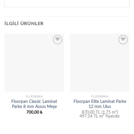
İLGILI ÜRÜNLER
Add to
Add to
wishlist
wishlist
FLOORPAN
FLOORPAN
Floorpan Classic Laminat
Floorpan Elite Laminat Parke
Parke 8 mm Assos Meşe
12 mm Ulus
700,00
₺
870,00 TL (1,75 m²)
497,14 TL
m² fiyatıdır.