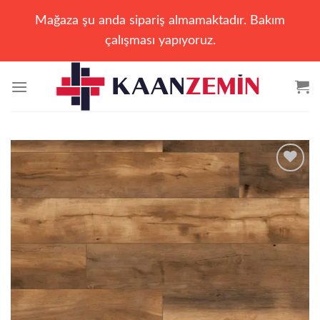
Mağaza şu anda sipariş almamaktadır. Bakım
çalışması yapıyoruz.
İçeriğe
atla
Add to
wishlist