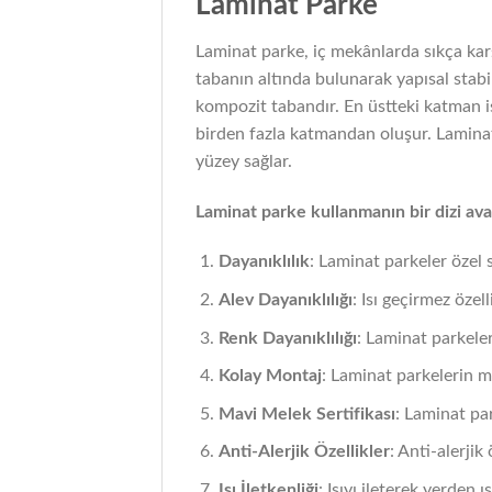
Laminat Parke
Laminat parke, iç mekânlarda sıkça kar
tabanın altında bulunarak yapısal stabi
kompozit tabandır. En üstteki katman i
birden fazla katmandan oluşur. Laminat 
yüzey sağlar.
Laminat parke kullanmanın bir dizi ava
Dayanıklılık
: Laminat parkeler özel 
Alev Dayanıklılığı
: Isı geçirmez özell
Renk Dayanıklılığı
: Laminat parkeler
Kolay Montaj
: Laminat parkelerin mo
Mavi Melek Sertifikası
: Laminat pa
Anti-Alerjik Özellikler
: Anti-alerjik
Isı İletkenliği
: Isıyı ileterek yerden ı