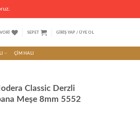
ruz.
VORI
SEPET
GIRIŞ YAP / ÜYE OL
LI
ÇIM HALI
odera Classic Derzli
Abana Meşe 8mm 5552