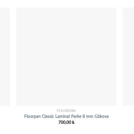
 to
Add to
list
wishlist
FLOORPAN
Floorpan Classic Laminat Parke 8 mm Gökova
700,00
₺