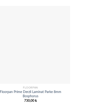
Add to
wishlist
FLOORPAN
Floorpan Prime Derzli Laminat Parke 8mm
Floorpan Sunex La
Bosphorus
730,00
₺
800
337,