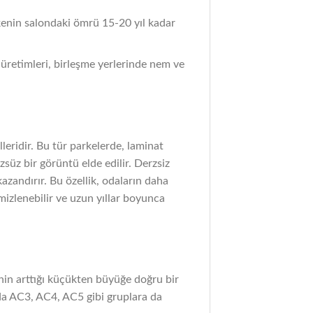
kenin salondaki ömrü 15-20 yıl kadar
p üretimleri, birleşme yerlerinde nem ve
eridir. Bu tür parkelerde, laminat
zsüz bir görüntü elde edilir. Derzsiz
azandırır. Bu özellik, odaların daha
mizlenebilir ve uzun yıllar boyunca
tenin arttığı küçükten büyüğe doğru bir
nda AC3, AC4, AC5 gibi gruplara da