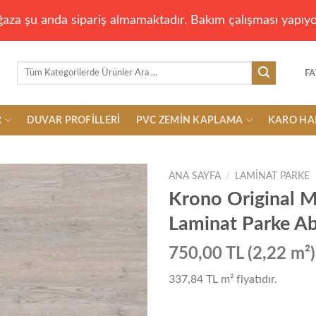
aza şu anda sipariş almamaktadır. Bakım çalışması yapıyo
Ara:
FA
R
DUVAR PROFILLERI
PVC ZEMIN KAPLAMA
KARO HA
ANA SAYFA
/
LAMINAT PARKE
Krono Original M
Laminat Parke 
Add to
wishlist
750,00 TL (2,22 m²)
337,84 TL
m² fiyatıdır.