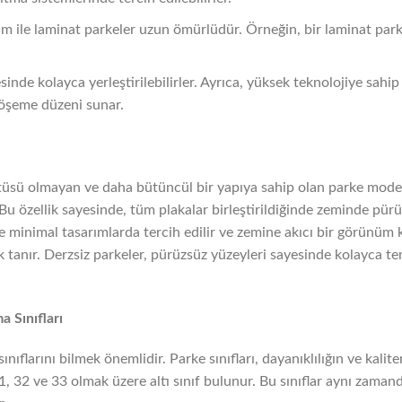
ım ile laminat parkeler uzun ömürlüdür. Örneğin, bir laminat par
sinde kolayca yerleştirilebilirler. Ayrıca, yüksek teknolojiye sahi
döşeme düzeni sunar.
tüsü olmayan ve daha bütüncül bir yapıya sahip olan parke modell
. Bu özellik sayesinde, tüm plakalar birleştirildiğinde zeminde pürü
e minimal tasarımlarda tercih edilir ve zemine akıcı bir görünüm k
k tanır. Derzsiz parkeler, pürüzsüz yüzeyleri sayesinde kolayca te
a Sınıfları
nıflarını bilmek önemlidir. Parke sınıfları, dayanıklılığın ve kali
31, 32 ve 33 olmak üzere altı sınıf bulunur. Bu sınıflar aynı zama