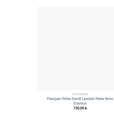
Add
wish
FLOORPAN
Floorpan Prime Derzli Laminat Parke 8mm
Erasmus
730,00
₺