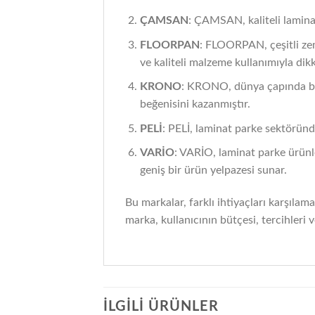
ÇAMSAN
: ÇAMSAN, kaliteli laminat
FLOORPAN
: FLOORPAN, çeşitli zem
ve kaliteli malzeme kullanımıyla dik
KRONO
: KRONO, dünya çapında bilin
beğenisini kazanmıştır.
PELİ
: PELİ, laminat parke sektöründe 
VARİO
: VARİO, laminat parke ürünle
geniş bir ürün yelpazesi sunar.
Bu markalar, farklı ihtiyaçları karşılama
marka, kullanıcının bütçesi, tercihleri v
İLGILI ÜRÜNLER