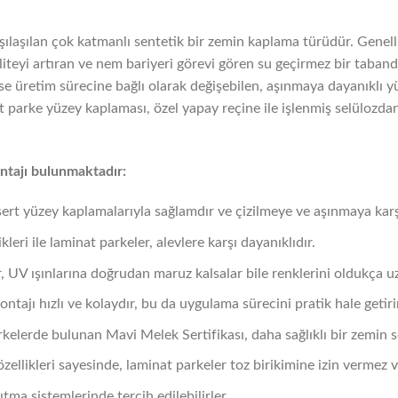
şılaşılan çok katmanlı sentetik bir zemin kaplama türüdür. Genell
liteyi artıran ve nem bariyeri görevi gören su geçirmez bir taband
se üretim sürecine bağlı olarak değişebilen, aşınmaya dayanıklı y
parke yüzey kaplaması, özel yapay reçine ile işlenmiş selülozdan 
ntajı bulunmaktadır:
sert yüzey kaplamalarıyla sağlamdır ve çizilmeye ve aşınmaya karşı
ikleri ile laminat parkeler, alevlere karşı dayanıklıdır.
, UV ışınlarına doğrudan maruz kalsalar bile renklerini oldukça u
ntajı hızlı ve kolaydır, bu da uygulama sürecini pratik hale getiri
rkelerde bulunan Mavi Melek Sertifikası, daha sağlıklı bir zemin 
 özellikleri sayesinde, laminat parkeler toz birikimine izin vermez 
sıtma sistemlerinde tercih edilebilirler.