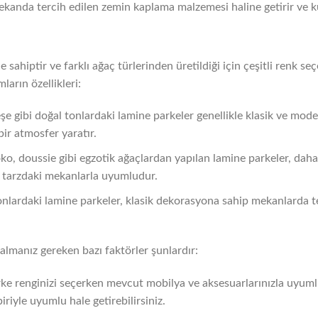
ekanda tercih edilen zemin kaplama malzemesi haline getirir ve kul
 sahiptir ve farklı ağaç türlerinden üretildiği için çeşitli renk se
ların özellikleri:
şe gibi doğal tonlardaki lamine parkeler genellikle klasik ve mod
bir atmosfer yaratır.
oko, doussie gibi egzotik ağaçlardan yapılan lamine parkeler, daha
ş tarzdaki mekanlarla uyumludur.
 tonlardaki lamine parkeler, klasik dekorasyona sahip mekanlarda ter
almanız gereken bazı faktörler şunlardır:
ke renginizi seçerken mevcut mobilya ve aksesuarlarınızla uyumlu
iriyle uyumlu hale getirebilirsiniz.