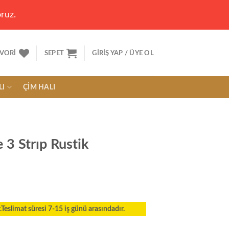
ruz.
VORI
SEPET
GIRIŞ YAP / ÜYE OL
LI
ÇIM HALI
 3 Strıp Rustik
eslimat süresi 7-15 iş günü arasındadır.