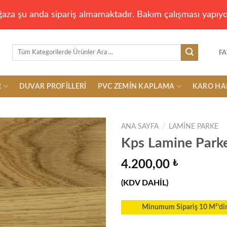
aza şu anda sipariş almamaktadır. Bakım çalışması yapıyo
Ara:
FA
R
DUVAR PROFILLERI
PVC ZEMIN KAPLAMA
KARO HA
ANA SAYFA
/
LAMINE PARKE
Kps Lamine Parke
4.200,00
₺
Add to
wishlist
(KDV DAHİL)
Minumum Sipariş 10 M²’dir.T