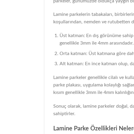
parkeler, günümüzde oldukça yaygın bir
Lamine parkelerin tabakaları, birbirleri
koşullarından, nemden ve rutubetten da
Üst katman: En dış görünüme sahip o
genellikle 3mm ile 4mm arasındadır.
Orta katman: Üst katmana göre daha a
Alt katman: En ince katman olup, da
Lamine parkeler genellikle cilalı ve kul
parke plakası, uygulama kolaylığı sağlam
kısım genellikle 3mm ile 4mm kalınlığın
Sonuç olarak, lamine parkeler doğal, da
sahiptirler.
Lamine Parke Özellikleri Neler