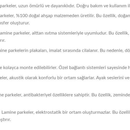
parkeler, uzun ömürlü ve dayanıklıdır. Doğru bakım ve kullanım il
arkeler, %100 doğal ahşap malzemeden üretilir. Bu özellik, doğa
sfer oluşturur.
Lamine parkeler, alttan ısıtma sistemleriyle uyumludur. Bu özellik,
rır.
ine parkelerin plakaları, imalat sırasında cilalanır. Bu nedenle, 
kolayca monte edilebilirler. Özel bağlantı sistemleri sayesinde hız
eler, akustik olarak konforlu bir ortam sağlarlar. Ayak seslerini v
ne parkeler, antibakteriyel özelliklere sahiptir. Bu özellik, zemin
: Lamine parkeler, elektrostatik bir ortam oluşturmazlar. Bu özelli
tırır.