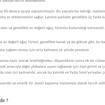
 şekilde tercih edilmektedir.
ne 90 derece açıyla yapıştırılmıştır. Bu yapıştırma tekniği, malzeme
ha az etkilenmesini sağlar. Lamine parkeler genellikle üç farklı
lan ve genellikle en değerli ağaç türünün kullanıldığı katmandır.
z değerli ağaç türleri, genellikle kavak ya da göknar gibi, bu ka
ha sağlam olması için orta katmana zıt yönde preslenir.
lanıma hazır olarak üretildiğinden, döşendikten sonra ek bir cilal
ak amacıyla diğer plakalara uyum sağlamak için özel girinti ve çıkı
da olan üst katmandır, ancak bu kalınlık en fazla 5mm’ye kadar çık
yanıklı ve estetik bir zemin kaplama malzemesi olarak tercih edili
dir ?