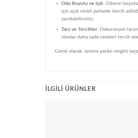
Oda Boyutu ve Işık
: Odanın boyutu 
için açık renkli parkeler tercih edil
yaratabilirsiniz.
Tarz ve Tercihler
: Dekorasyon tarzın
olanlar daha sade renkleri tercih edeb
Genel olarak, lamine parke rengini seçe
İLGILI ÜRÜNLER
Add
wish