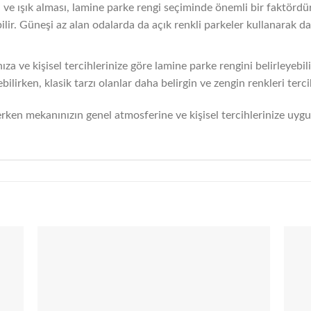
ve ışık alması, lamine parke rengi seçiminde önemli bir faktörd
ebilir. Güneşi az alan odalarda da açık renkli parkeler kullanarak d
ıza ve kişisel tercihlerinize göre lamine parke rengini belirleyebil
ilirken, klasik tarzı olanlar daha belirgin ve zengin renkleri tercih
rken mekanınızın genel atmosferine ve kişisel tercihlerinize uyg
 to
Add to
list
wishlist