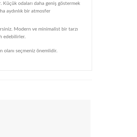
ür. Küçük odaları daha geniş göstermek
aha aydınlık bir atmosfer
irsiniz. Modern ve minimalist bir tarzı
 edebilirler.
un olanı seçmeniz önemlidir.
Add to
wishlist