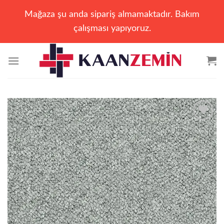
Mağaza şu anda sipariş almamaktadır. Bakım
çalışması yapıyoruz.
İçeriğe
atla
Add to
wishlist