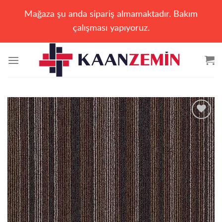
Mağaza şu anda sipariş almamaktadır. Bakım
çalışması yapıyoruz.
İçeriğe
atla
Add to
wishlist