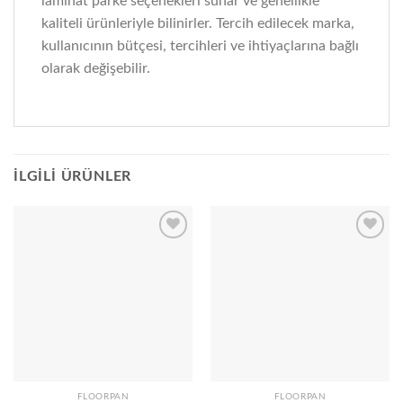
laminat parke seçenekleri sunar ve genellikle
kaliteli ürünleriyle bilinirler. Tercih edilecek marka,
kullanıcının bütçesi, tercihleri ve ihtiyaçlarına bağlı
olarak değişebilir.
İLGILI ÜRÜNLER
Add to
Add to
wishlist
wishlist
FLOORPAN
FLOORPAN