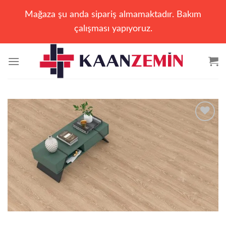
Mağaza şu anda sipariş almamaktadır. Bakım
çalışması yapıyoruz.
İçeriğe
atla
Add to
wishlist