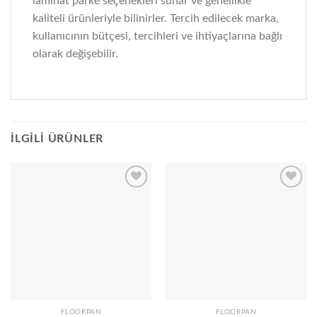
laminat parke seçenekleri sunar ve genellikle
kaliteli ürünleriyle bilinirler. Tercih edilecek marka,
kullanıcının bütçesi, tercihleri ve ihtiyaçlarına bağlı
olarak değişebilir.
İLGILI ÜRÜNLER
Add to
Add to
wishlist
wishlist
FLOORPAN
FLOORPAN