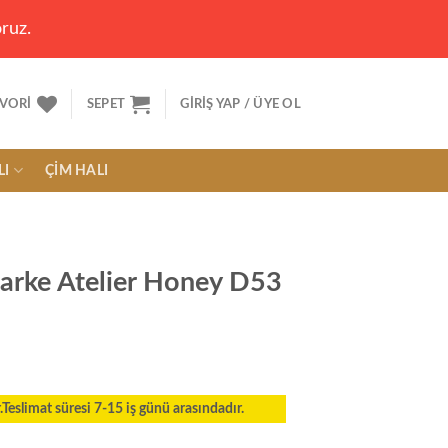
ruz.
VORI
SEPET
GIRIŞ YAP / ÜYE OL
LI
ÇIM HALI
arke Atelier Honey D53
eslimat süresi 7-15 iş günü arasındadır.