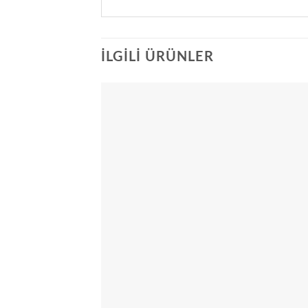
İLGILI ÜRÜNLER
Add
wish