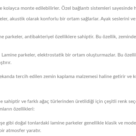
kolayca monte edilebilirler. Özel bağlantı sistemleri sayesinde hız
eler, akustik olarak konforlu bir ortam sağlarlar. Ayak seslerini v
ne parkeler, antibakteriyel özelliklere sahiptir. Bu özellik, zemin
: Lamine parkeler, elektrostatik bir ortam oluşturmazlar. Bu özelli
tırır.
ekanda tercih edilen zemin kaplama malzemesi haline getirir ve kul
 sahiptir ve farklı ağaç türlerinden üretildiği için çeşitli renk se
ların özellikleri:
şe gibi doğal tonlardaki lamine parkeler genellikle klasik ve mod
bir atmosfer yaratır.