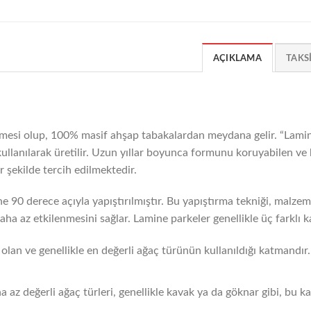
AÇIKLAMA
TAKS
mesi olup, 100% masif ahşap tabakalardan meydana gelir. “Lamine
ji kullanılarak üretilir. Uzun yıllar boyunca formunu koruyabilen v
 şekilde tercih edilmektedir.
ne 90 derece açıyla yapıştırılmıştır. Bu yapıştırma tekniği, malzeme
ha az etkilenmesini sağlar. Lamine parkeler genellikle üç farklı
lan ve genellikle en değerli ağaç türünün kullanıldığı katmandır.
z değerli ağaç türleri, genellikle kavak ya da göknar gibi, bu ka