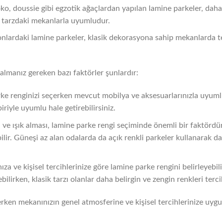
oko, doussie gibi egzotik ağaçlardan yapılan lamine parkeler, daha
ş tarzdaki mekanlarla uyumludur.
 tonlardaki lamine parkeler, klasik dekorasyona sahip mekanlarda ter
almanız gereken bazı faktörler şunlardır:
ke renginizi seçerken mevcut mobilya ve aksesuarlarınızla uyumlu
iriyle uyumlu hale getirebilirsiniz.
ve ışık alması, lamine parke rengi seçiminde önemli bir faktörd
ebilir. Güneşi az alan odalarda da açık renkli parkeler kullanarak d
ıza ve kişisel tercihlerinize göre lamine parke rengini belirleyebil
ilirken, klasik tarzı olanlar daha belirgin ve zengin renkleri tercih
rken mekanınızın genel atmosferine ve kişisel tercihlerinize uyg