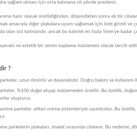
ha sağlam olması için orta katmana zıt yönde preslenir.
lanıma hazır olarak üretildiğinden, döşendikten sonra ek bir cilal
ak amacıyla diğer plakalara uyum sağlamak için özel girinti ve çıkı
da olan üst katmandır, ancak bu kalınlık en fazla 5mm’ye kadar çık
yanıklı ve estetik bir zemin kaplama malzemesi olarak tercih edili
dir ?
parkeler, uzun ömürlü ve dayanıklıdır. Doğru bakım ve kullanım il
arkeler, %100 doğal ahşap malzemeden üretilir. Bu özellik, doğa
sfer oluşturur.
Lamine parkeler, alttan ısıtma sistemleriyle uyumludur. Bu özellik,
rır.
ine parkelerin plakaları, imalat sırasında cilalanır. Bu nedenle, 