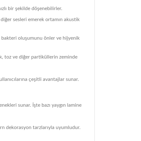
lı bir şekilde döşenebilirler.
e diğer sesleri emerek ortamın akustik
de bakteri oluşumunu önler ve hijyenik
k, toz ve diğer partiküllerin zeminde
lanıcılarına çeşitli avantajlar sunar.
çenekleri sunar. İşte bazı yaygın lamine
ern dekorasyon tarzlarıyla uyumludur.