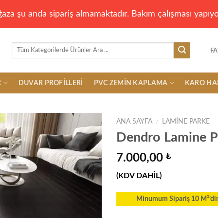
aza şu anda sipariş almamaktadır. Bakım çalışması yapıyo
Ara:
FA
R
DUVAR PROFILLERI
PVC ZEMIN KAPLAMA
KARO HA
ANA SAYFA
/
LAMINE PARKE
Dendro Lamine P
7.000,00
₺
Add to
wishlist
(KDV DAHİL)
Minumum Sipariş 10 M²’dir.T