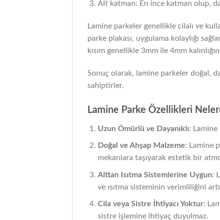
Alt katman: En ince katman olup, da
Lamine parkeler genellikle cilalı ve kul
parke plakası, uygulama kolaylığı sağlam
kısım genellikle 3mm ile 4mm kalınlığın
Sonuç olarak, lamine parkeler doğal, da
sahiptirler.
Lamine Parke Özellikleri Neler
Uzun Ömürlü ve Dayanıklı
: Lamine 
Doğal ve Ahşap Malzeme
: Lamine p
mekanlara taşıyarak estetik bir atmo
Alttan Isıtma Sistemlerine Uygun
: 
ve ısıtma sisteminin verimliliğini artı
Cila veya Sistre İhtiyacı Yoktur
: Lam
sistre işlemine ihtiyaç duyulmaz.