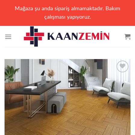
Mağaza şu anda sipariş almamaktadır. Bakım
çalışması yapıyoruz.
İçeriğe
atla
Add to
wishlist