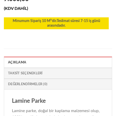
(KDV DAHİL)
Minumum Sipariş 10 M²’dir.Teslimat süresi 7-15 iş günü
arasındadır.
AÇIKLAMA
TAKSIT SEÇENEKLERI
DEĞERLENDIRMELER (0)
Lamine Parke
Lamine parke, doğal bir kaplama malzemesi olup,