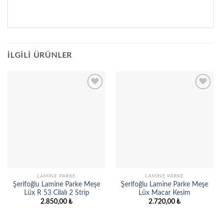
İLGILI ÜRÜNLER
Add to
Add to
wishlist
wishlist
LAMINE PARKE
LAMINE PARKE
Şerifoğlu Lamine Parke Meşe
Şerifoğlu Lamine Parke Meşe
Lüx R 53 Cilalı 2 Strip
Lüx Macar Kesim
2.850,00
₺
2.720,00
₺