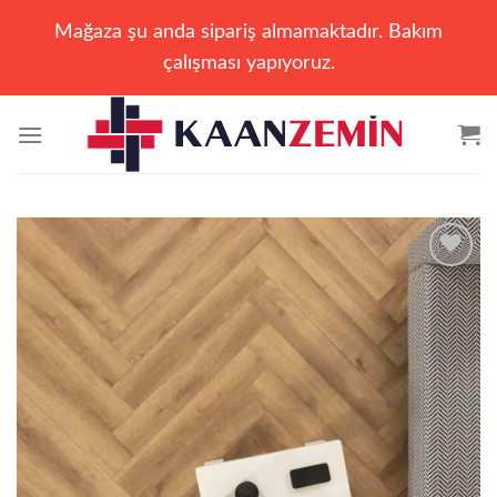
Mağaza şu anda sipariş almamaktadır. Bakım
çalışması yapıyoruz.
İçeriğe
atla
Add to
wishlist